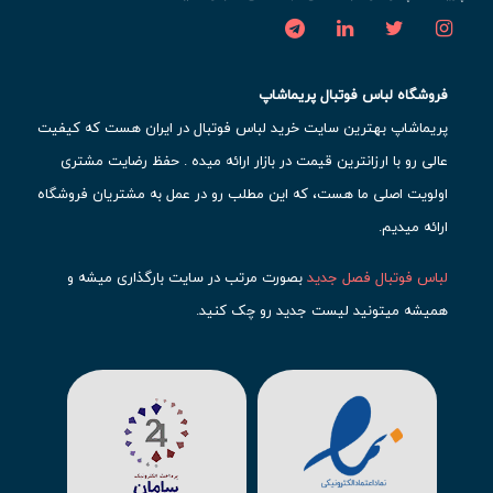
فروشگاه لباس فوتبال پریماشاپ
پریماشاپ بهترین سایت خرید لباس فوتبال در ایران هست که کیفیت
عالی رو با ارزانترین قیمت در بازار ارائه میده . حفظ رضایت مشتری
اولویت اصلی ما هست، که این مطلب رو در عمل به مشتریان فروشگاه
ارائه میدیم.
لباس فوتبال فصل جدید
بصورت مرتب در سایت بارگذاری میشه و
همیشه میتونید لیست جدید رو چک کنید.
محبوب ترین
لباس باشگاهی فوتبال
رو در قسمت کیت های باشگاهی
حتما مشاهده کنید که قطعا برای تیم های مطرح دنیای فوتبال، تعداد
بیشتری محصول موجود میشه. این مورد شامل
لباس رئال مادرید
،
لباس
بارسلونا
،
لباس اینتر میامی
،
لباس النصر
،
لباس منچستر سیتی
و لباس
آث میلان میشه.