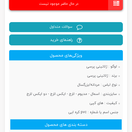
در حال حاضر موجود نیست
سوالات متداول
راهنمای خرید
ویژگی‌های محصول
لوگو :
ژلاتینی پرسی
برند :
ژلاتینی پرسی
نوع لباس :
مردانه/بزرگسال
سایزبندی :
اسمال - مدیوم - لارج - ایکس لارج - دو ایکس لارج
کیفیت :
های کپی
جنس اسم یا شماره :
pvc کره ایی
دسته بندی های محصول