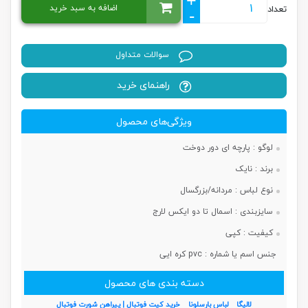
+
اضافه به سبد خرید
تعداد
-
سوالات متداول
راهنمای خرید
ویژگی‌های محصول
لوگو :
پارچه ای دور دوخت
برند :
نایک
نوع لباس :
مردانه/بزرگسال
سایزبندی :
اسمال تا دو ایکس لارج
کیفیت :
کپی
جنس اسم یا شماره :
pvc کره ایی
دسته بندی های محصول
لالیگا
لباس بارسلونا
خرید کیت فوتبال | پیراهن شورت فوتبال