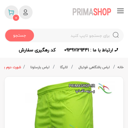
0
جستجو
ارتباط با ما : 09397129441
کد رهگیری سفارش
خانه
لباس باشگاهی فوتبال
لالیگا
لباس بارسلونا
شورت دوم بارسلونا 2018/19 اورجین