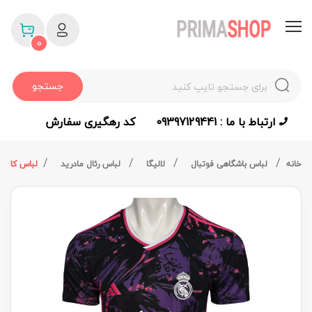
0
جستجو
ارتباط با ما : 09397129441
کد رهگیری سفارش
خانه
لباس باشگاهی فوتبال
لالیگا
لباس رئال مادرید
لباس کانس