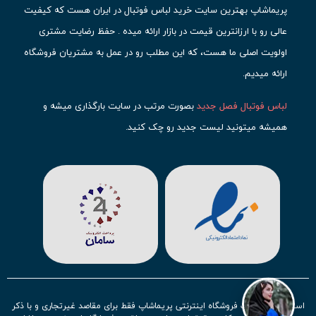
پریماشاپ بهترین سایت خرید لباس فوتبال در ایران هست که کیفیت
عالی رو با ارزانترین قیمت در بازار ارائه میده . حفظ رضایت مشتری
اولویت اصلی ما هست، که این مطلب رو در عمل به مشتریان فروشگاه
ارائه میدیم.
لباس فوتبال فصل جدید
بصورت مرتب در سایت بارگذاری میشه و
همیشه میتونید لیست جدید رو چک کنید.
محبوب ترین
لباس باشگاهی فوتبال
رو در قسمت کیت های باشگاهی
حتما مشاهده کنید که قطعا برای تیم های مطرح دنیای فوتبال، تعداد
بیشتری محصول موجود میشه. این مورد شامل
لباس رئال مادرید
،
لباس
بارسلونا
،
لباس اینتر میامی
،
لباس النصر
،
لباس منچستر سیتی
و لباس
آث میلان میشه.
در ایران هم
لباس استقلال
،
لباس پرسپولیس
و
لباس تیم ملی
ایران
توجه زیادی بشون شده و تقریبا تمام محصولاتشون رو موجود
استفاده از مطالب فروشگاه اینترنتی پریماشاپ فقط برای مقاصد غیرتجاری و با ذکر