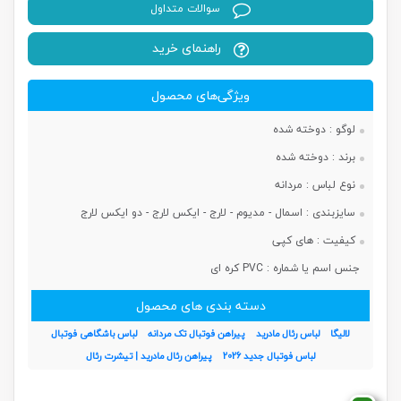
سوالات متداول
راهنمای خرید
ویژگی‌های محصول
لوگو :
دوخته شده
برند :
دوخته شده
نوع لباس :
مردانه
سایزبندی :
اسمال - مدیوم - لارج - ایکس لارج - دو ایکس لارج
کیفیت :
های کپی
جنس اسم یا شماره :
PVC کره ای
دسته بندی های محصول
لالیگا
لباس رئال مادرید
پیراهن فوتبال تک مردانه
لباس باشگاهی فوتبال
لباس فوتبال جدید 2026
پیراهن رئال مادرید | تیشرت رئال