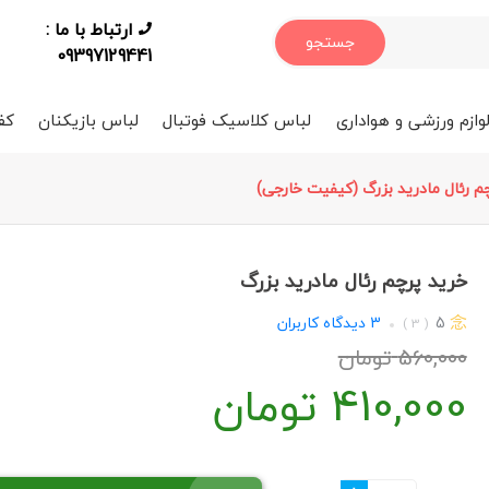
ارتباط با ما :
جستجو
09397129441
وازم ورزشی و هواداری
لباس کلاسیک فوتبال
لباس بازیکنان
کف
م رئال مادرید بزرگ (کیفیت خارجی)
خرید پرچم رئال مادرید بزرگ
5
3
دیدگاه کاربران
( 3 )
560,000
تومان
410,000
تومان