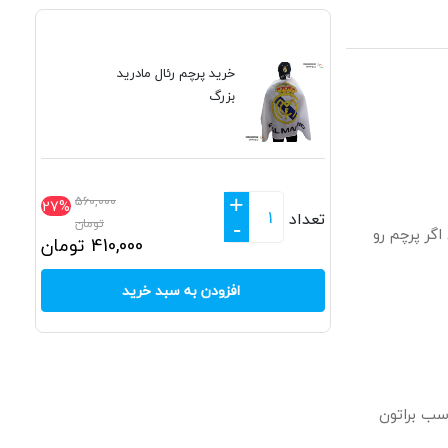
خرید پرچم رئال مادرید
بزرگ
+
560,000
27%
تعداد
تومان
-
گر پرچم رو
410,000
تومان
افزودن به سبد خرید
سب براتون