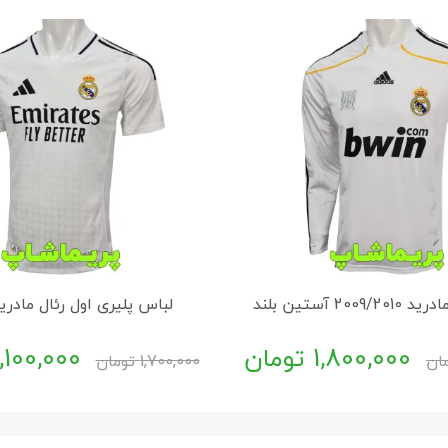
200 آستین بلند
لباس پلیری اول رئال مادرید 25
1,800,000
تومان
1,100,000
ان
1,700,000
تومان