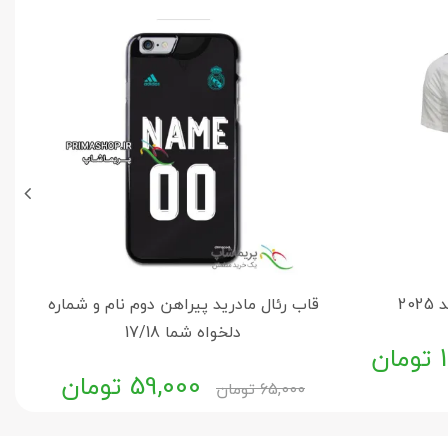
20
قاب رئال مادرید پیراهن دوم نام و شماره
دلخواه شما 17/18
تومان
0
59,000
تومان
65,000
تومان