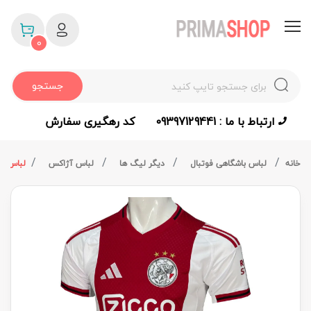
0
جستجو
ارتباط با ما : 09397129441
کد رهگیری سفارش
خانه
لباس باشگاهی فوتبال
دیگر لیگ ها
لباس آژاکس
لباس آژاک