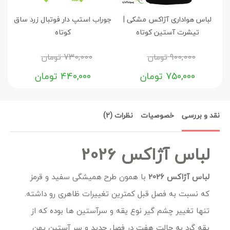
لباس هواداری آژاکس مشکی |
جوراب استپ دار فوتبال زرد ساق
جو
تیشرت آستین کوتاه
کوتاه
900,000
تومان
730,000
تومان
750,000
تومان
440,000
تومان
نقد و بررسی
خصوصیات
نظرات (2)
لباس آژاکس 2026
لباس آژاکس 2026
با همون طرح همیشگی سفید و قرمز
که نسبت به فصل قبل کمترین تغییرات ظاهری رو داشته.
تنها تغییر چشم گیر نوع یقه و سرآستین ها بوده که از
یقه گرد به حالت هفت در فصل جدید و سر آستین پهن