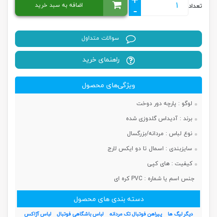
اضافه به سبد خرید
تعداد
-
سوالات متداول
راهنمای خرید
ویژگی‌های محصول
لوگو :
پارچه دور دوخت
برند :
آدیداس گلدوزی شده
نوع لباس :
مردانه/بزرگسال
سایزبندی :
اسمال تا دو ایکس لارج
کیفیت :
های کپی
جنس اسم یا شماره :
PVC کره ای
دسته بندی های محصول
دیگر لیگ ها
پیراهن فوتبال تک مردانه
لباس باشگاهی فوتبال
لباس آژاکس