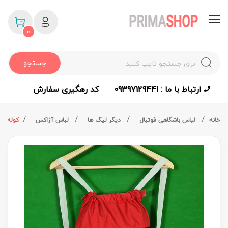
0
جستجو
ارتباط با ما : 09397129441
کد رهگیری سفارش
خانه
لباس باشگاهی فوتبال
دیگر لیگ ها
لباس آژاکس
کوله و