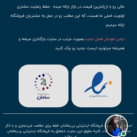
عالی رو با ارزانترین قیمت در بازار ارائه میده . حفظ رضایت مشتری
اولویت اصلی ما هست، که این مطلب رو در عمل به مشتریان فروشگاه
ارائه میدیم.
لباس فوتبال فصل جدید
بصورت مرتب در سایت بارگذاری میشه و
همیشه میتونید لیست جدید رو چک کنید.
محبوب ترین
لباس باشگاهی فوتبال
رو در قسمت کیت های باشگاهی
حتما مشاهده کنید که قطعا برای تیم های مطرح دنیای فوتبال، تعداد
بیشتری محصول موجود میشه. این مورد شامل
لباس رئال مادرید
،
لباس
بارسلونا
،
لباس اینتر میامی
،
لباس النصر
،
لباس منچستر سیتی
و لباس
آث میلان میشه.
در ایران هم
لباس استقلال
،
لباس پرسپولیس
و
لباس تیم ملی
ایران
توجه زیادی بشون شده و تقریبا تمام محصولاتشون رو موجود
استفاده از مطالب فروشگاه اینترنتی پریماشاپ فقط برای مقاصد غیرتجاری و با ذکر
کردیم.
منبع بلامانع است. کلیه حقوق این سایت متعلق به فروشگاه اینترنتی پریماشاپ
می‌باشد.