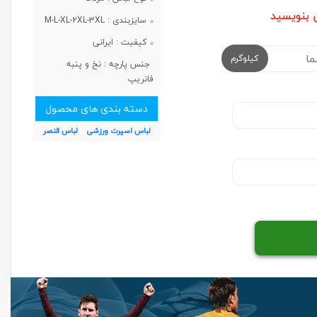
ن بنویسید
سایزبندی :
M-L-XL-2XL-3XL
کیفیت :
ایرانی
کیلوگرم
جنس پارچه :
نخ و پنبه
فانریپ
دسته بندی های محصول
لباس اسپرت ورزشی
لباس النصر