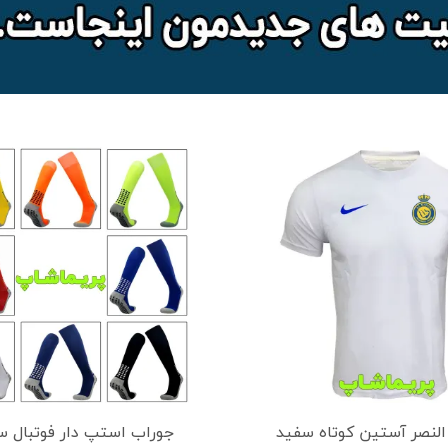
لنصر آستین کوتاه سفید
جوراب استپ دار فوتبال سا