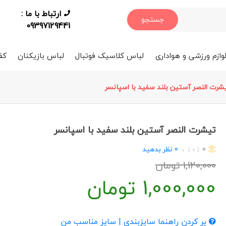
ارتباط با ما :
جستجو
09397129441
وازم ورزشی و هواداری
لباس کلاسیک فوتبال
لباس بازیکنان
کف
شرت النصر آستین بلند سفید با اسپانسر
تیشرت النصر آستین بلند سفید با اسپانسر
0
0
نظر بدهید
( 0 )
1,120,000
تومان
1,000,000
تومان
پر کردن راهنما سایزبندی | سایز مناسب من