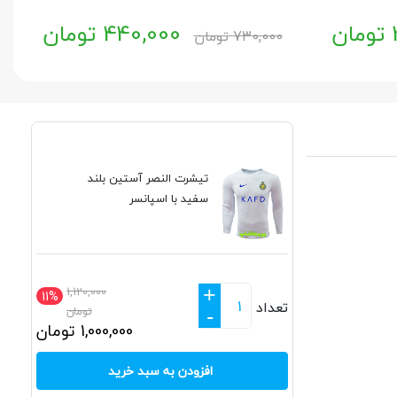
تومان
440,000
تومان
730,000
تومان
تیشرت النصر آستین بلند
سفید با اسپانسر
+
1,120,000
11%
تعداد
تومان
-
1,000,000
تومان
افزودن به سبد خرید