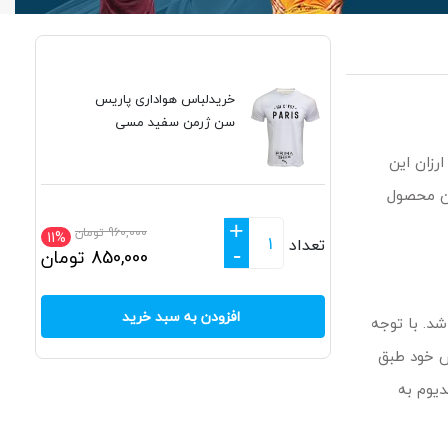
خریدلباس هواداری پاریس
سن ژرمن سفید مسی
رزان این
ین محصول
+
960,000
تومان
11%
تعداد
-
850,000
تومان
افزودن به سبد خرید
د. با توجه
 خود طبق
دیوم به