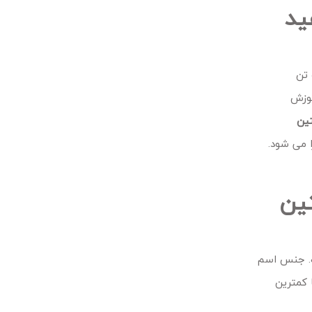
ید
 تن
موزش
ین
 می شود.
ین
ت. جنس اسم
ا کمترین