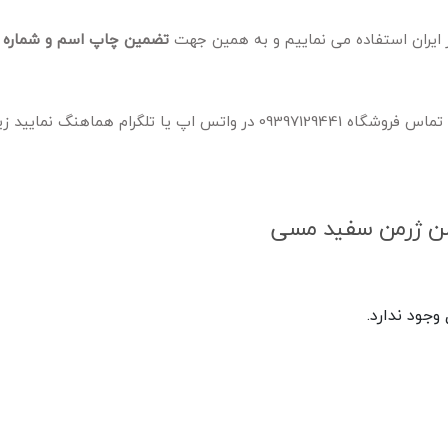
تضمین چاپ اسم و شماره ب
لازم به ذکر است برای انجام هر چاپ سفارشی می بایست با شماره تماس فروشگاه 09397129441 در واتس اپ یا تلگرام هم
 سن ژرمن سفید مسی
جود ندارد.