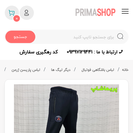
0
جستجو
ارتباط با ما : 09397129441
کد رهگیری سفارش
خانه
لباس باشگاهی فوتبال
دیگر لیگ ها
لباس پاریسن ژرمن
شل