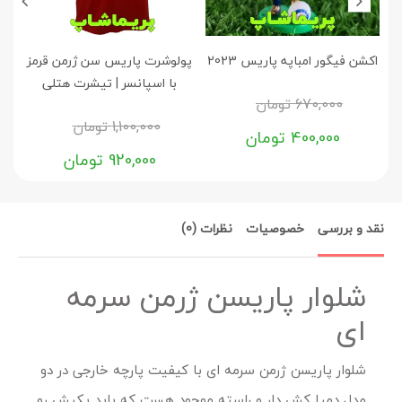
اکشن فیگور امباپه پاریس 2023
پولوشرت پاریس سن ژرمن قرمز
ب
با اسپانسر | تیشرت هتلی
670,000
تومان
1,100,000
تومان
400,000
تومان
920,000
تومان
نقد و بررسی
خصوصیات
نظرات (0)
شلوار پاریسن ژرمن سرمه
ای
شلوار پاریسن ژرمن سرمه ای با کیفیت پارچه خارجی در دو
مدل دمپا کش دار و راسته موجود هست که باید یکیش رو