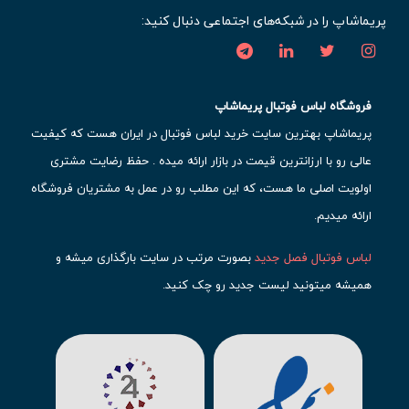
پریماشاپ را در شبکه‌های اجتماعی دنبال کنید:
فروشگاه لباس فوتبال پریماشاپ
پریماشاپ بهترین سایت خرید لباس فوتبال در ایران هست که کیفیت
عالی رو با ارزانترین قیمت در بازار ارائه میده . حفظ رضایت مشتری
اولویت اصلی ما هست، که این مطلب رو در عمل به مشتریان فروشگاه
ارائه میدیم.
لباس فوتبال فصل جدید
بصورت مرتب در سایت بارگذاری میشه و
همیشه میتونید لیست جدید رو چک کنید.
محبوب ترین
لباس باشگاهی فوتبال
رو در قسمت کیت های باشگاهی
حتما مشاهده کنید که قطعا برای تیم های مطرح دنیای فوتبال، تعداد
بیشتری محصول موجود میشه. این مورد شامل
لباس رئال مادرید
،
لباس
بارسلونا
،
لباس اینتر میامی
،
لباس النصر
،
لباس منچستر سیتی
و لباس