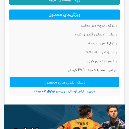
ویژگی‌های محصول
لوگو :
پارچه دور دوخت
برند :
آدیداس گلدوزی شده
نوع لباس :
مردانه
سایزبندی :
S-M-L-X
کیفیت :
های کپی
جنس اسم یا شماره :
PVC کره ای
دسته بندی های محصول
حراجی
لباس آرسنال
پیراهن فوتبال تک مردانه