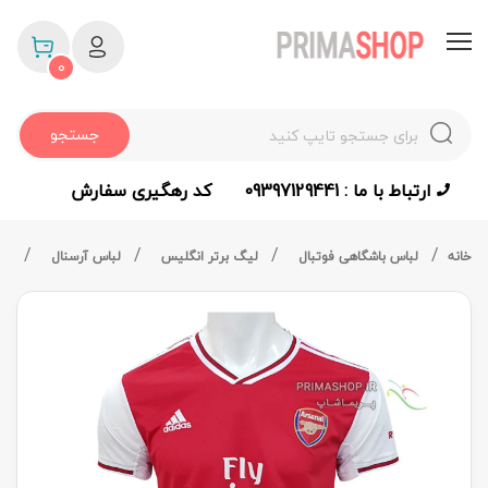
0
جستجو
ارتباط با ما : 09397129441
کد رهگیری سفارش
خانه
لباس باشگاهی فوتبال
لیگ برتر انگلیس
لباس آرسنال
لباس