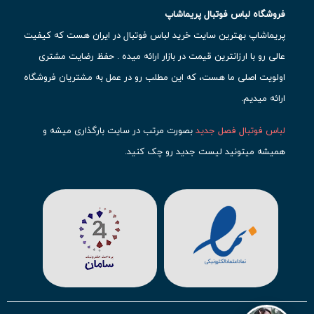
فروشگاه لباس فوتبال پریماشاپ
پریماشاپ بهترین سایت خرید لباس فوتبال در ایران هست که کیفیت
عالی رو با ارزانترین قیمت در بازار ارائه میده . حفظ رضایت مشتری
اولویت اصلی ما هست، که این مطلب رو در عمل به مشتریان فروشگاه
ارائه میدیم.
لباس فوتبال فصل جدید
بصورت مرتب در سایت بارگذاری میشه و
همیشه میتونید لیست جدید رو چک کنید.
محبوب ترین
لباس باشگاهی فوتبال
رو در قسمت کیت های باشگاهی
حتما مشاهده کنید که قطعا برای تیم های مطرح دنیای فوتبال، تعداد
بیشتری محصول موجود میشه. این مورد شامل
لباس رئال مادرید
،
لباس
بارسلونا
،
لباس اینتر میامی
،
لباس النصر
،
لباس منچستر سیتی
و لباس
آث میلان میشه.
در ایران هم
لباس استقلال
،
لباس پرسپولیس
و
لباس تیم ملی