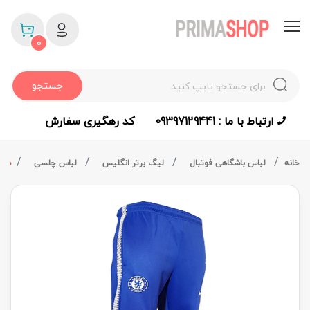
0
جستجو
ارتباط با ما : 09397129441
کد رهگیری سفارش
خانه
لباس باشگاهی فوتبال
لیگ برتر انگلیس
لباس چلسی
شلوار 