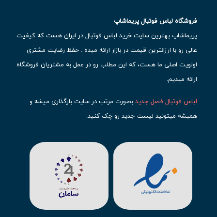
فروشگاه لباس فوتبال پریماشاپ
پریماشاپ بهترین سایت خرید لباس فوتبال در ایران هست که کیفیت
عالی رو با ارزانترین قیمت در بازار ارائه میده . حفظ رضایت مشتری
اولویت اصلی ما هست، که این مطلب رو در عمل به مشتریان فروشگاه
ارائه میدیم.
لباس فوتبال فصل جدید
بصورت مرتب در سایت بارگذاری میشه و
همیشه میتونید لیست جدید رو چک کنید.
محبوب ترین
لباس باشگاهی فوتبال
رو در قسمت کیت های باشگاهی
حتما مشاهده کنید که قطعا برای تیم های مطرح دنیای فوتبال، تعداد
بیشتری محصول موجود میشه. این مورد شامل
لباس رئال مادرید
،
لباس
بارسلونا
،
لباس اینتر میامی
،
لباس النصر
،
لباس منچستر سیتی
و لباس
آث میلان میشه.