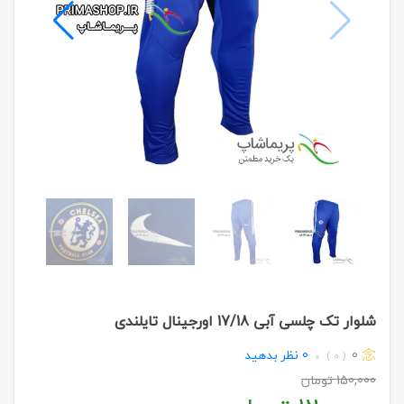
شلوار تک چلسی آبی 17/18 اورجینال تایلندی
0
0
نظر بدهید
( 0 )
150,000
تومان