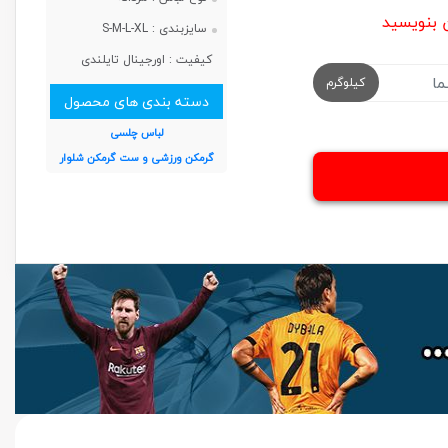
ن بنویسید
سایزبندی :
S-M-L-XL
کیفیت :
اورجینال تایلندی
کیلوگرم
دسته بندی های محصول
لباس چلسی
گرمکن ورزشی و ست گرمکن شلوار