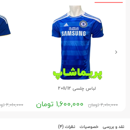
لباس چلسی 2011/12
1,600,000
تومان
2,010,000
تومان
2,010,000
توم
نقد و بررسی
خصوصیات
نظرات (4)