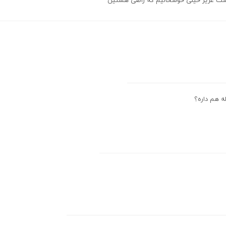
وست عزیز خیلی خوشحالیم که راضی هستین
ه هم داره؟