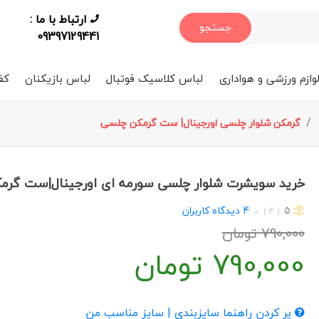
ارتباط با ما :
جستجو
09397129441
وازم ورزشی و هواداری
لباس کلاسیک فوتبال
لباس بازیکنان
کف
گرمکن شلوار چلسی اورجینال| ست گرمکن چلسی
خرید سویشرت شلوار چلسی سورمه ای اورجینال|ست گرمک
5
4
دیدگاه کاربران
( 4 )
790,000
تومان
790,000
تومان
پر کردن راهنما سایزبندی | سایز مناسب من