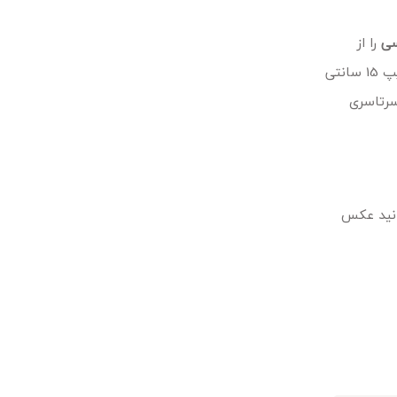
سی
را از
پریماشاپ خرید و استفاده نمایید.این لباس دارای برش و تن خوراسپورت و رنگ و طرح زیبایی می باشد. در قسمت پایین شلوار چلسی یه زیپ 15 سانتی
سرتاسری
انید عکس