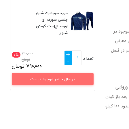
خرید سویشرت شلوار
چلسی سورمه ای
اورجینال|ست گرمکن
وجود در
شلوار
 معرفی
م در فصل
+
790,000
0%
تعداد
تومان
-
790,000
تومان
در حال حاضر موجود نیست
ورزشی
عد باز کردن
محصول بالای قسمت قد و وزن مشاهده مینمایید. قواره این لباس بزرگ بوده سایز اسمال آن برای حدود 60 کیلو و سایز ایکس لارج آن برای حدود 100 کیلو