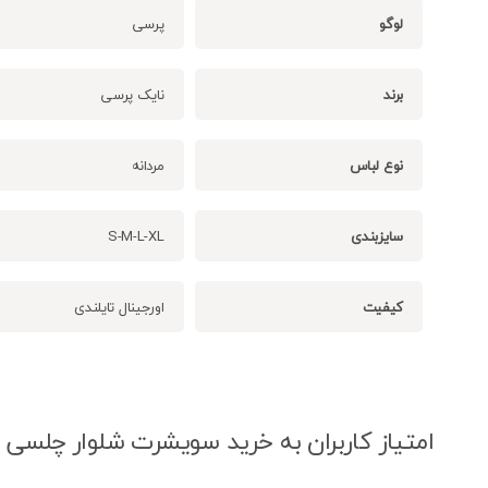
لوگو
پرسی
برند
نایک پرسی
نوع لباس
مردانه
سایزبندی
S-M-L-XL
کیفیت
اورجینال تایلندی
امتیاز کاربران به خرید سویشرت شلوار چلسی 