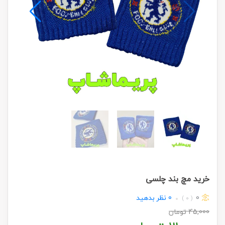
خرید مچ بند چلسی
0
0
نظر بدهید
( 0 )
45,000
تومان