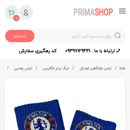
0
جستجو
ارتباط با ما : 09397129441
کد رهگیری سفارش
خانه
لباس باشگاهی فوتبال
لیگ برتر انگلیس
لباس چلسی
مچ 