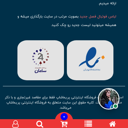
ارائه میدیم.
لباس فوتبال فصل جدید
بصورت مرتب در سایت بارگذاری میشه و
همیشه میتونید لیست جدید رو چک کنید.
محبوب ترین
لباس باشگاهی فوتبال
رو در قسمت کیت های باشگاهی
حتما مشاهده کنید که قطعا برای تیم های مطرح دنیای فوتبال، تعداد
بیشتری محصول موجود میشه. این مورد شامل
لباس رئال مادرید
،
لباس
بارسلونا
،
لباس اینتر میامی
،
لباس النصر
،
لباس منچستر سیتی
و لباس
آث میلان میشه.
در ایران هم
لباس استقلال
،
لباس پرسپولیس
و
لباس تیم ملی
ایران
توجه زیادی بشون شده و تقریبا تمام محصولاتشون رو موجود
استفاده از مطالب فروشگاه اینترنتی پریماشاپ فقط برای مقاصد غیرتجاری و با ذکر
کردیم.
منبع بلامانع است. کلیه حقوق این سایت متعلق به فروشگاه اینترنتی پریماشاپ
می‌باشد.
لباس فوتبال بچه گانه با توجه به استقبال نسل جدید روز به روز بصورت
0
کامل تر موجود میشه و تیم های بیشتری رو میتونید در این مجموعه