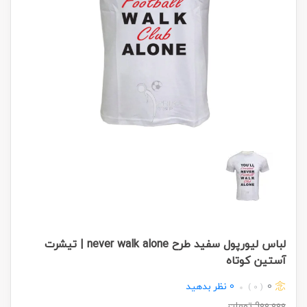
لباس لیورپول سفید طرح never walk alone | تیشرت
آستین کوتاه
0
0
نظر بدهید
( 0 )
900,000
تومان