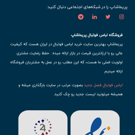
پریماشاپ را در شبکه‌های اجتماعی دنبال کنید:
فروشگاه لباس فوتبال پریماشاپ
پریماشاپ بهترین سایت خرید لباس فوتبال در ایران هست که کیفیت
عالی رو با ارزانترین قیمت در بازار ارائه میده . حفظ رضایت مشتری
اولویت اصلی ما هست، که این مطلب رو در عمل به مشتریان فروشگاه
ارائه میدیم.
لباس فوتبال فصل جدید
بصورت مرتب در سایت بارگذاری میشه و
همیشه میتونید لیست جدید رو چک کنید.
محبوب ترین
لباس باشگاهی فوتبال
رو در قسمت کیت های باشگاهی
حتما مشاهده کنید که قطعا برای تیم های مطرح دنیای فوتبال، تعداد
بیشتری محصول موجود میشه. این مورد شامل
لباس رئال مادرید
،
لباس
بارسلونا
،
لباس اینتر میامی
،
لباس النصر
،
لباس منچستر سیتی
و لباس