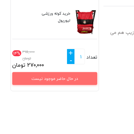
خرید کوله ورزشی
لیورپول
و زیپ هم می
+
315,000
14%
تعداد
تومان
-
270,000
تومان
در حال حاضر موجود نیست