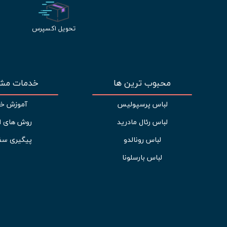
تحویل اکسپرس
محبوب ترین ها
خدمات مشت
لباس پرسپولیس
آموزش خر
لباس رئال مادرید
روش های ا
لباس رونالدو
پیگیری سف
لباس بارسلونا