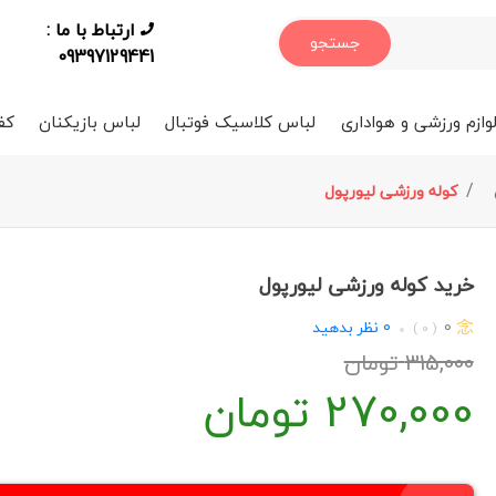
ارتباط با ما :
جستجو
09397129441
وازم ورزشی و هواداری
لباس کلاسیک فوتبال
لباس بازیکنان
کف
کوله ورزشی لیورپول
خرید کوله ورزشی لیورپول
0
0
نظر بدهید
( 0 )
315,000
تومان
270,000
تومان