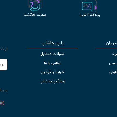
پرداخت آنلاین
ضمانت بازگشت
ریان
با پریماشاپ
از تخ
ید
سوالات متداول
رسال
تماس با ما
ارش
شرایط و قوانین
وبلاگ پریماشاپ
پریما