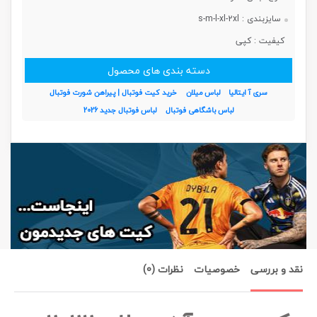
سایزبندی :
s-m-l-xl-2xl
کیفیت :
کپی
دسته بندی های محصول
سری آ ایتالیا
لباس میلان
خرید کیت فوتبال | پیراهن شورت فوتبال
لباس باشگاهی فوتبال
لباس فوتبال جدید 2026
نقد و بررسی
خصوصیات
نظرات (0)