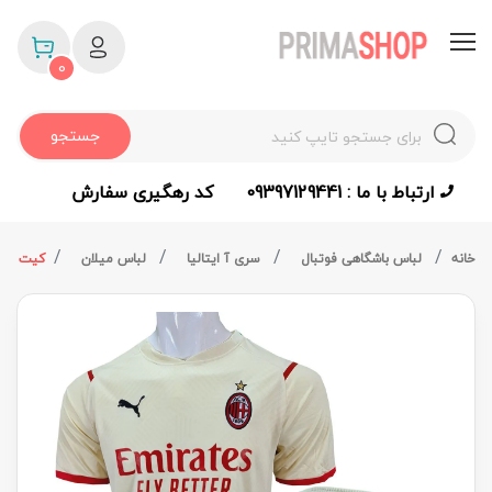
0
جستجو
ارتباط با ما : 09397129441
کد رهگیری سفارش
خانه
لباس باشگاهی فوتبال
سری آ ایتالیا
لباس میلان
کیت دوم آ