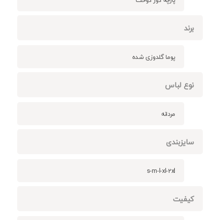
برند
پوما گلدوزی شده
نوع لباس
مردانه
سایزبندی
s-m-l-xl-2xl
کیفیت