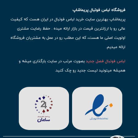
فروشگاه لباس فوتبال پریماشاپ
پریماشاپ بهترین سایت خرید لباس فوتبال در ایران هست که کیفیت
عالی رو با ارزانترین قیمت در بازار ارائه میده . حفظ رضایت مشتری
اولویت اصلی ما هست، که این مطلب رو در عمل به مشتریان فروشگاه
ارائه میدیم.
لباس فوتبال فصل جدید
بصورت مرتب در سایت بارگذاری میشه و
همیشه میتونید لیست جدید رو چک کنید.
محبوب ترین
لباس باشگاهی فوتبال
رو در قسمت کیت های باشگاهی
حتما مشاهده کنید که قطعا برای تیم های مطرح دنیای فوتبال، تعداد
بیشتری محصول موجود میشه. این مورد شامل
لباس رئال مادرید
،
لباس
بارسلونا
،
لباس اینتر میامی
،
لباس النصر
،
لباس منچستر سیتی
و لباس
آث میلان میشه.
در ایران هم
لباس استقلال
،
لباس پرسپولیس
و
لباس تیم ملی