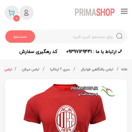
0
جستجو
ارتباط با ما : 09397129441
کد رهگیری سفارش
خانه
لباس باشگاهی فوتبال
سری آ ایتالیا
لباس میلان
لباس آث 