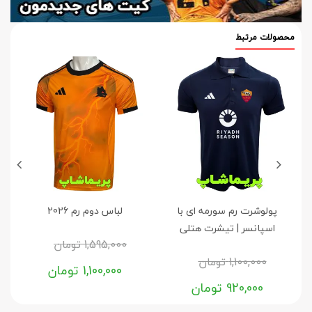
محصولات مرتبط
پولوشرت رم سورمه ای با
لباس دوم رم 2026
اسپانسر | تیشرت هتلی
ا
1,595,000
تومان
1,100,000
تومان
1,100,000
تومان
920,000
تومان