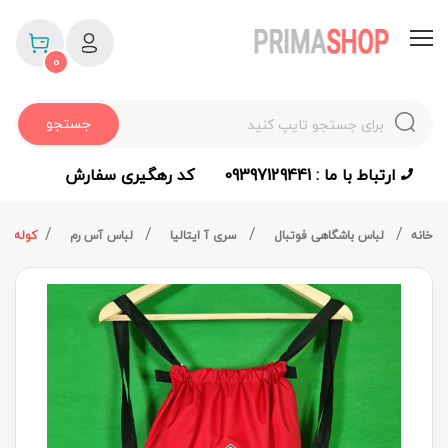
0
جستجو
ارتباط با ما : 09397129441
کد رهگیری سفارش
خانه
لباس باشگاهی فوتبال
سری آ ایتالیا
لباس آس رم
کوله ور