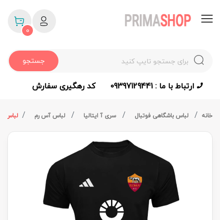
0
جستجو
ارتباط با ما : 09397129441
کد رهگیری سفارش
خانه
لباس باشگاهی فوتبال
سری آ ایتالیا
لباس آس رم
لباس هو