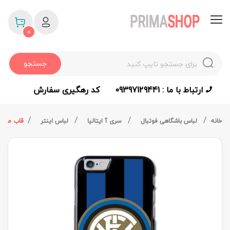
0
جستجو
ارتباط با ما : 09397129441
کد رهگیری سفارش
خانه
لباس باشگاهی فوتبال
سری آ ایتالیا
لباس اینتر
قاب موبایل 