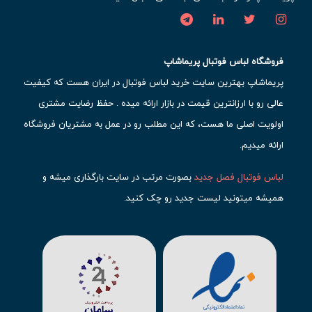
فروشگاه لباس فوتبال پریماشاپ
پریماشاپ بهترین سایت خرید لباس فوتبال در ایران هست که کیفیت
عالی رو با ارزانترین قیمت در بازار ارائه میده . حفظ رضایت مشتری
اولویت اصلی ما هست، که این مطلب رو در عمل به مشتریان فروشگاه
ارائه میدیم.
لباس فوتبال فصل جدید
بصورت مرتب در سایت بارگذاری میشه و
همیشه میتونید لیست جدید رو چک کنید.
محبوب ترین
لباس باشگاهی فوتبال
رو در قسمت کیت های باشگاهی
حتما مشاهده کنید که قطعا برای تیم های مطرح دنیای فوتبال، تعداد
بیشتری محصول موجود میشه. این مورد شامل
لباس رئال مادرید
،
لباس
بارسلونا
،
لباس اینتر میامی
،
لباس النصر
،
لباس منچستر سیتی
و لباس