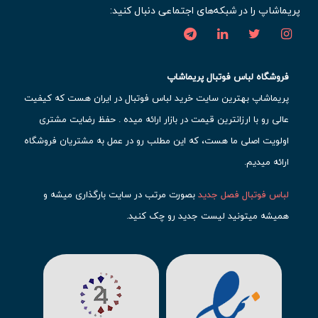
پریماشاپ را در شبکه‌های اجتماعی دنبال کنید:
فروشگاه لباس فوتبال پریماشاپ
پریماشاپ بهترین سایت خرید لباس فوتبال در ایران هست که کیفیت
عالی رو با ارزانترین قیمت در بازار ارائه میده . حفظ رضایت مشتری
اولویت اصلی ما هست، که این مطلب رو در عمل به مشتریان فروشگاه
ارائه میدیم.
لباس فوتبال فصل جدید
بصورت مرتب در سایت بارگذاری میشه و
همیشه میتونید لیست جدید رو چک کنید.
محبوب ترین
لباس باشگاهی فوتبال
رو در قسمت کیت های باشگاهی
حتما مشاهده کنید که قطعا برای تیم های مطرح دنیای فوتبال، تعداد
بیشتری محصول موجود میشه. این مورد شامل
لباس رئال مادرید
،
لباس
بارسلونا
،
لباس اینتر میامی
،
لباس النصر
،
لباس منچستر سیتی
و لباس