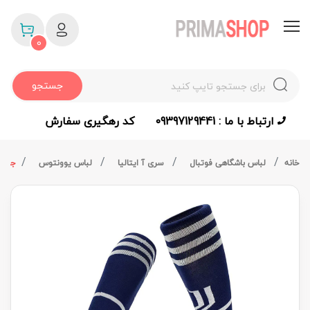
0
جستجو
ارتباط با ما : 09397129441
کد رهگیری سفارش
خانه
لباس باشگاهی فوتبال
سری آ ایتالیا
لباس یوونتوس
جوراب