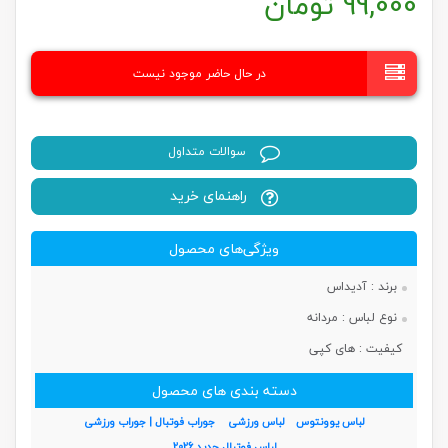
99,000
تومان
در حال حاضر موجود نیست
سوالات متداول
راهنمای خرید
ویژگی‌های محصول
برند :
آدیداس
نوع لباس :
مردانه
کیفیت :
های کپی
دسته بندی های محصول
لباس یوونتوس
لباس ورزشی
جوراب فوتبال | جوراب ورزشی
لباس فوتبال جدید 2026