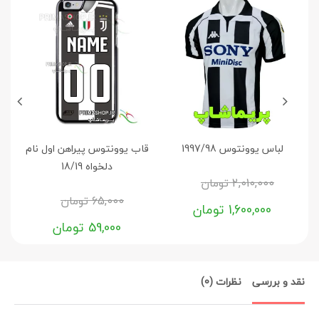
لباس یوونتوس 1997/98
قاب یوونتوس پیراهن اول نام
دلخواه 18/19
2,010,000
تومان
65,000
تومان
1,600,000
تومان
59,000
تومان
نقد و بررسی
نظرات (0)