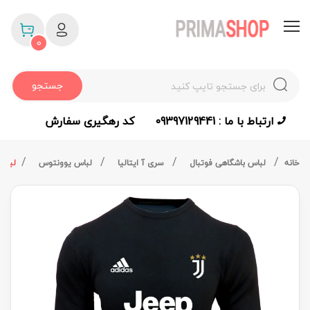
0
جستجو
ارتباط با ما : 09397129441
کد رهگیری سفارش
خانه
لباس باشگاهی فوتبال
سری آ ایتالیا
لباس یوونتوس
لباس