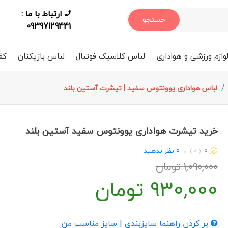
ارتباط با ما :
جستجو
09397129441
وازم ورزشی و هواداری
لباس کلاسیک فوتبال
لباس بازیکنان
کف
لباس هواداری یوونتوس سفید | تیشرت آستین بلند
خرید تیشرت هواداری یوونتوس سفید آستین بلند
0
0
نظر بدهید
( 0 )
1,090,000
تومان
930,000
تومان
پر کردن راهنما سایزبندی | سایز مناسب من