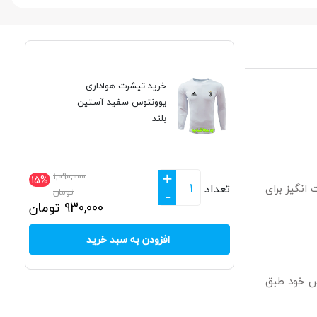
خرید تیشرت هواداری
یوونتوس سفید آستین
بلند
+
1,090,000
15%
نگیز برای
تعداد
تومان
-
930,000
تومان
افزودن به سبد خرید
اس خود طبق