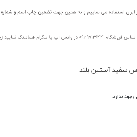
تضمین چاپ اسم و شماره ب
لازم به ذکر است برای انجام هر چاپ سفارشی می بایست با شماره تماس فروشگاه 09397129441 در واتس اپ یا تلگرام هم
توس سفید آستین بلند
جود ندارد.