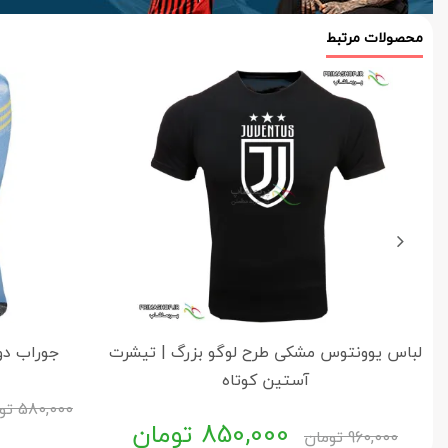
محصولات مرتبط
لباس یوونتوس مشکی طرح لوگو بزرگ | تیشرت
جوراب دوم
آستین کوتاه
580,000
تو
850,000
تومان
960,000
تومان