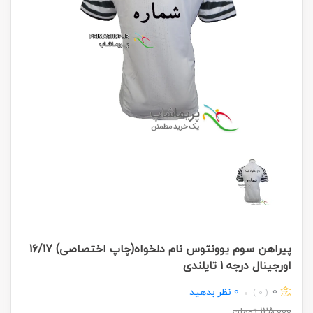
پیراهن سوم یوونتوس نام دلخواه(چاپ اختصاصی) 16/17
اورجینال درجه 1 تایلندی
0
0
نظر بدهید
( 0 )
125,000
تومان