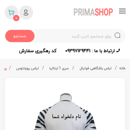
0
جستجو
ارتباط با ما : 09397129441
کد رهگیری سفارش
خانه
لباس باشگاهی فوتبال
سری آ ایتالیا
لباس یوونتوس
پیراهن 