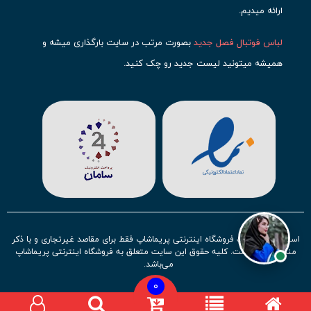
ارائه میدیم.
لباس فوتبال فصل جدید
بصورت مرتب در سایت بارگذاری میشه و
همیشه میتونید لیست جدید رو چک کنید.
محبوب ترین
لباس باشگاهی فوتبال
رو در قسمت کیت های باشگاهی
حتما مشاهده کنید که قطعا برای تیم های مطرح دنیای فوتبال، تعداد
بیشتری محصول موجود میشه. این مورد شامل
لباس رئال مادرید
،
لباس
بارسلونا
،
لباس اینتر میامی
،
لباس النصر
،
لباس منچستر سیتی
و لباس
آث میلان میشه.
در ایران هم
لباس استقلال
،
لباس پرسپولیس
و
لباس تیم ملی
ایران
توجه زیادی بشون شده و تقریبا تمام محصولاتشون رو موجود
استفاده از مطالب فروشگاه اینترنتی پریماشاپ فقط برای مقاصد غیرتجاری و با ذکر
کردیم.
منبع بلامانع است. کلیه حقوق این سایت متعلق به فروشگاه اینترنتی پریماشاپ
می‌باشد.
لباس فوتبال بچه گانه با توجه به استقبال نسل جدید روز به روز بصورت
0
کامل تر موجود میشه و تیم های بیشتری رو میتونید در این مجموعه