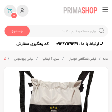
0
جستجو
ارتباط با ما : 09397129441
کد رهگیری سفارش
خانه
لباس باشگاهی فوتبال
سری آ ایتالیا
لباس یوونتوس
کوله