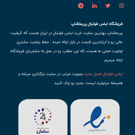
فروشگاه لباس فوتبال پریماشاپ
پریماشاپ بهترین سایت خرید لباس فوتبال در ایران هست که کیفیت
عالی رو با ارزانترین قیمت در بازار ارائه میده . حفظ رضایت مشتری
اولویت اصلی ما هست، که این مطلب رو در عمل به مشتریان فروشگاه
ارائه میدیم.
لباس فوتبال فصل جدید
بصورت مرتب در سایت بارگذاری میشه و
همیشه میتونید لیست جدید رو چک کنید.
محبوب ترین
لباس باشگاهی فوتبال
رو در قسمت کیت های باشگاهی
حتما مشاهده کنید که قطعا برای تیم های مطرح دنیای فوتبال، تعداد
بیشتری محصول موجود میشه. این مورد شامل
لباس رئال مادرید
،
لباس
بارسلونا
،
لباس اینتر میامی
،
لباس النصر
،
لباس منچستر سیتی
و لباس
آث میلان میشه.