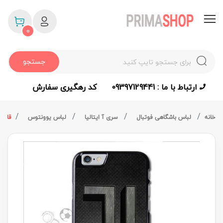
0
جستجو
ارتباط با ما : 09397129441
کد رهگیری سفارش
خانه
لباس باشگاهی فوتبال
سری آ ایتالیا
لباس یوونتوس
قاب گ