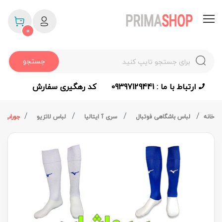
0
جستجو
ارتباط با ما : 09397129441
کد رهگیری سفارش
خانه
لباس باشگاهی فوتبال
سری آ ایتالیا
لباس لاتزیو
جوراب لا