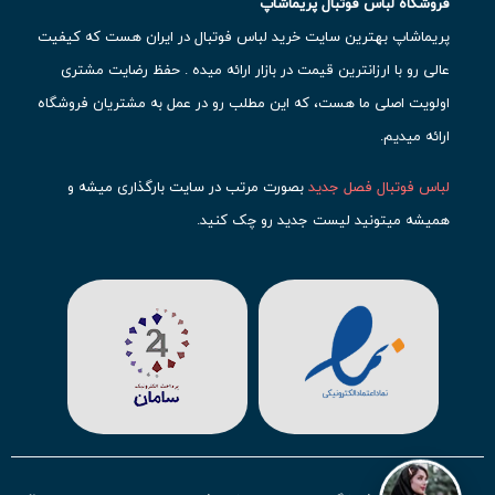
فروشگاه لباس فوتبال پریماشاپ
پریماشاپ بهترین سایت خرید لباس فوتبال در ایران هست که کیفیت
عالی رو با ارزانترین قیمت در بازار ارائه میده . حفظ رضایت مشتری
اولویت اصلی ما هست، که این مطلب رو در عمل به مشتریان فروشگاه
ارائه میدیم.
لباس فوتبال فصل جدید
بصورت مرتب در سایت بارگذاری میشه و
همیشه میتونید لیست جدید رو چک کنید.
محبوب ترین
لباس باشگاهی فوتبال
رو در قسمت کیت های باشگاهی
حتما مشاهده کنید که قطعا برای تیم های مطرح دنیای فوتبال، تعداد
بیشتری محصول موجود میشه. این مورد شامل
لباس رئال مادرید
،
لباس
بارسلونا
،
لباس اینتر میامی
،
لباس النصر
،
لباس منچستر سیتی
و لباس
آث میلان میشه.
در ایران هم
لباس استقلال
،
لباس پرسپولیس
و
لباس تیم ملی
ایران
توجه زیادی بشون شده و تقریبا تمام محصولاتشون رو موجود