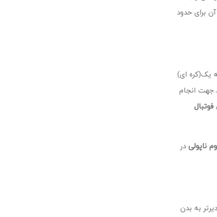
 برای حدود 60 کیلو و سایز ایکس لارج آن برای حدود
فونت و رنگ اصلی باشگاه امکان پذیر است. جنس اسم شماره شیت PVC درجه یک(کره ای)
د.جهت انجام
فوتبال
م ناپولی
در
رتر به بدن