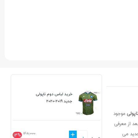
خرید لباس دوم ناپولی
جدید 2019-2020
اپولی
موجود
عد از معرفی
جدید می
+
148,000
14%