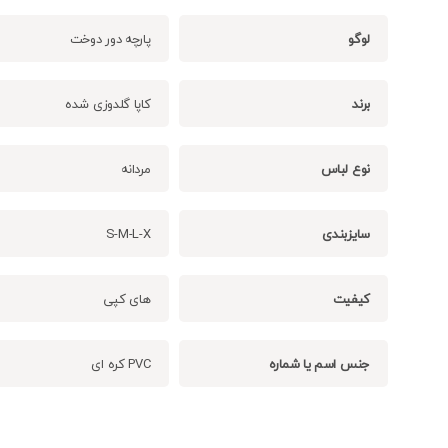
لوگو
پارچه دور دوخت
برند
کاپا گلدوزی شده
نوع لباس
مردانه
سایزبندی
S-M-L-X
کیفیت
های کپی
جنس اسم یا شماره
PVC کره ای