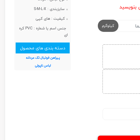
ن بنویسید
سایزبندی :
S-M-L-X
کیفیت :
های کپی
کیلوگرم
جنس اسم یا شماره :
PVC کره
ای
دسته بندی های محصول
پیراهن فوتبال تک مردانه
لباس ناپولی