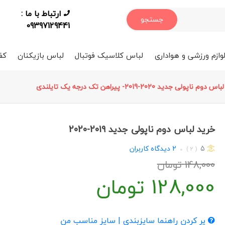
ارتباط با ما :
جستجو
09397129441
وازم ورزشی و هواداری
لباس کلاسیک فوتبال
لباس بازیکنان
کف
لباس دوم ناپولی جدید 2020-2019- پیراهن تک درجه یک تایلندی
خرید لباس دوم ناپولی جدید 2019-2020
5
2
دیدگاه کاربران
( 2 )
148,000
تومان
128,000
تومان
پر کردن راهنما سایزبندی | سایز مناسب من