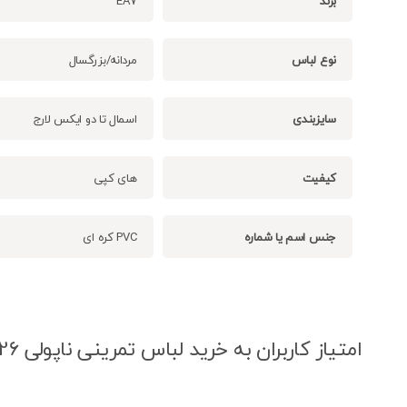
برند
EA7
نوع لباس
مردانه/بزرگسال
سایزبندی
اسمال تا دو ایکس لارج
کیفیت
های کپی
جنس اسم یا شماره
PVC کره ای
امتیاز کاربران به خرید لباس تمرینی ناپولی 2026