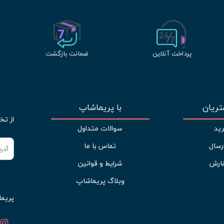
پرداخت آنلاین
ضمانت بازگشت
ریان
با پریماشاپ
از تخ
ید
سوالات متداول
رسال
تماس با ما
ارش
شرایط و قوانین
وبلاگ پریماشاپ
پریما