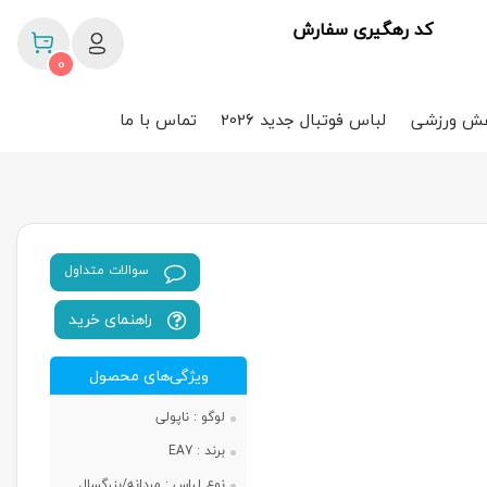
کد رهگیری سفارش
0
ش ورزشی
لباس فوتبال جدید 2026
تماس با ما
سوالات متداول
راهنمای خرید
ویژگی‌های محصول
لوگو :
ناپولی
برند :
EA7
نوع لباس :
مردانه/بزرگسال