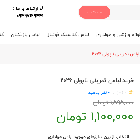
ارتباط با ما :
جستجو
09397129441
وازم ورزشی و هواداری
لباس کلاسیک فوتبال
لباس بازیکنان
کف
لباس تمرینی ناپولی 2026
خرید لباس تمرینی ناپولی 2026
0
0
نظر بدهید
( 0 )
1,595,000
تومان
1,100,000
تومان
انتخاب از بین سایزهای موجود لباس هواداری