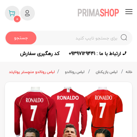
0
جستجو
ارتباط با ما : 09397129441
کد رهگیری سفارش
خانه
لباس بازیکنان
لباس رونالدو
لباس رونالدو منچستر یونایتد