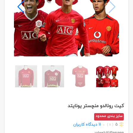
کیت رونالدو منچستر یونایتد
سایز بندی محدود
5
11
دیدگاه کاربران
( 11 )
2,300,000
تومان