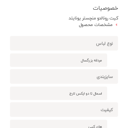
خصوصیات
کیت رونالدو منچستر یونایتد
مشخصات محصول
نوع لباس
مردانه بزرگسال
سایزبندی
اسمال تا دو ایکس لارج
کیفیت
های کپی