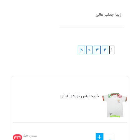
زیبا جذاب عالی
>|
>
3
2
1
خرید لباس نوزادی ایران
+
550,000
31%