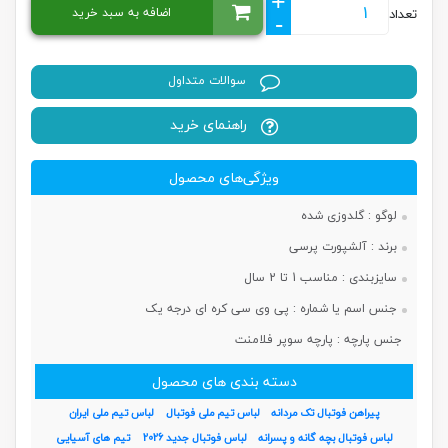
+
اضافه به سبد خرید
تعداد
-
سوالات متداول
راهنمای خرید
ویژگی‌های محصول
لوگو :
گلدوزی شده
برند :
آلشپورت پرسی
سایزبندی :
مناسب 1 تا 2 سال
جنس اسم یا شماره :
پی وی سی کره ای درجه یک
جنس پارچه :
پارچه سوپر فلامنت
دسته بندی های محصول
پیراهن فوتبال تک مردانه
لباس تیم ملی فوتبال
لباس تیم ملی ایران
لباس فوتبال بچه گانه و پسرانه
لباس فوتبال جدید 2026
تیم های آسیایی