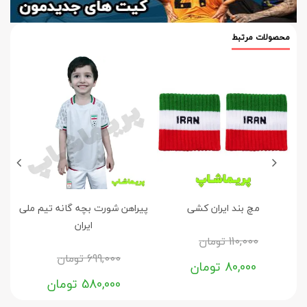
محصولات مرتبط
مچ بند ایران کشی
پیراهن شورت بچه گانه تیم ملی
پ
ایران
110,000
تومان
699,000
تومان
80,000
تومان
580,000
تومان