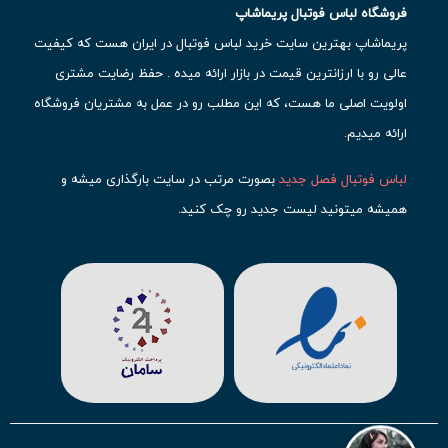
فروشگاه لباس فوتبال پریماشاپ
پریماشاپ بهترین سایت خرید لباس فوتبال در ایران هست که کیفیت
عالی رو با ارزانترین قیمت در بازار ارائه میده . حفظ رضایت مشتری
اولویت اصلی ما هست، که این مطلب رو در عمل به مشتریان فروشگاه
ارائه میدیم.
لباس فوتبال فصل جدید
بصورت مرتب در سایت بارگذاری میشه و
همیشه میتونید لیست جدید رو چک کنید.
محبوب ترین
لباس باشگاهی فوتبال
رو در قسمت کیت های باشگاهی
حتما مشاهده کنید که قطعا برای تیم های مطرح دنیای فوتبال، تعداد
بیشتری محصول موجود میشه. این مورد شامل
لباس رئال مادرید
،
لباس
بارسلونا
،
لباس اینتر میامی
،
لباس النصر
،
لباس منچستر سیتی
و لباس
آث میلان میشه.
در ایران هم
لباس استقلال
،
لباس پرسپولیس
و
لباس تیم ملی