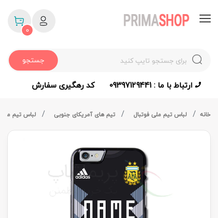
0
جستجو
ارتباط با ما : 09397129441
کد رهگیری سفارش
خانه
لباس تیم ملی فوتبال
تیم های آمریکای جنوبی
لباس تیم ملی آ