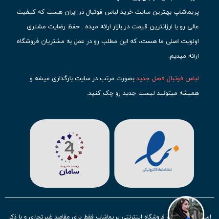
پریماشاپ بهترین سایت خرید لباس فوتبال در ایران هست که کیفیت
عالی رو با ارزانترین قیمت در بازار ارائه میده . حفظ رضایت مشتری
اولویت اصلی ما هست، که این مطلب رو در عمل به مشتریان فروشگاه
ارائه میدیم.
لباس فوتبال فصل جدید
بصورت مرتب در سایت بارگذاری میشه و
همیشه میتونید لیست جدید رو چک کنید.
محبوب ترین
لباس باشگاهی فوتبال
رو در قسمت کیت های باشگاهی
حتما مشاهده کنید که قطعا برای تیم های مطرح دنیای فوتبال، تعداد
بیشتری محصول موجود میشه. این مورد شامل
لباس رئال مادرید
،
لباس
بارسلونا
،
لباس اینتر میامی
،
لباس النصر
،
لباس منچستر سیتی
و لباس
آث میلان میشه.
در ایران هم
لباس استقلال
،
لباس پرسپولیس
و
لباس تیم ملی
ایران
توجه زیادی بشون شده و تقریبا تمام محصولاتشون رو موجود
استفاده از مطالب فروشگاه اینترنتی پریماشاپ فقط برای مقاصد غیرتجاری و با ذکر