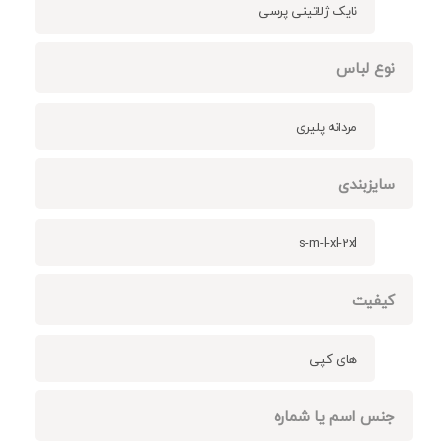
نایک ژلاتینی پرسی
نوع لباس
مردانه پلیری
سایزبندی
s-m-l-xl-2xl
کیفیت
های کپی
جنس اسم یا شماره