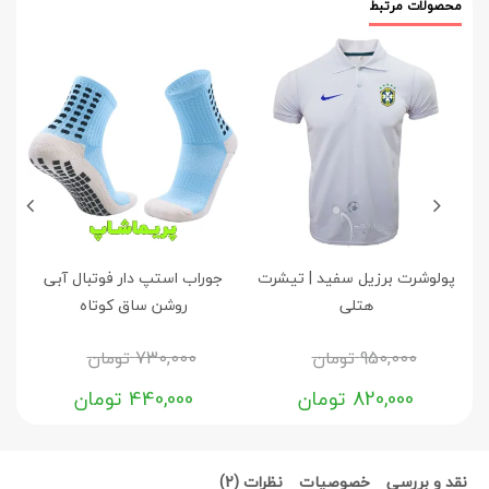
محصولات مرتبط
پولوشرت برزیل سفید | تیشرت
جوراب استپ دار فوتبال آبی
جو
هتلی
روشن ساق کوتاه
950,000
تومان
730,000
تومان
820,000
تومان
440,000
تومان
نقد و بررسی
خصوصیات
نظرات (2)