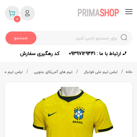
0
جستجو
ارتباط با ما : 09397129441
کد رهگیری سفارش
خانه
لباس تیم ملی فوتبال
تیم های آمریکای جنوبی
لباس تیم ملی 