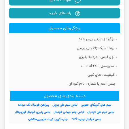
سوالات متداول
راهنمای خرید
ویژگی‌های محصول
لوگو :
ژلاتینی پرس شده
برند :
نایک ژلاتینی پرسی
نوع لباس :
مردانه پلیری
سایزبندی :
s-m-l-xl-2xl
کیفیت :
های کپی
جنس اسم یا شماره :
pvc کره ای
دسته بندی های محصول
تیم های آمریکای جنوبی
لباس تیم ملی برزیل
پیراهن فوتبال تک مردانه
لباس تیم ملی فوتبال
لباس جام جهانی فوتبال
لباس پلیری فوتبال اورجینال
لباس فوتبال جدید 2026
جدید ترین کیت های پریماشاپ