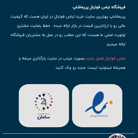
فروشگاه لباس فوتبال پریماشاپ
پریماشاپ بهترین سایت خرید لباس فوتبال در ایران هست که کیفیت
عالی رو با ارزانترین قیمت در بازار ارائه میده . حفظ رضایت مشتری
اولویت اصلی ما هست، که این مطلب رو در عمل به مشتریان فروشگاه
ارائه میدیم.
لباس فوتبال فصل جدید
بصورت مرتب در سایت بارگذاری میشه و
همیشه میتونید لیست جدید رو چک کنید.
محبوب ترین
لباس باشگاهی فوتبال
رو در قسمت کیت های باشگاهی
حتما مشاهده کنید که قطعا برای تیم های مطرح دنیای فوتبال، تعداد
بیشتری محصول موجود میشه. این مورد شامل
لباس رئال مادرید
،
لباس
بارسلونا
،
لباس اینتر میامی
،
لباس النصر
،
لباس منچستر سیتی
و لباس
آث میلان میشه.
در ایران هم
لباس استقلال
،
لباس پرسپولیس
و
لباس تیم ملی