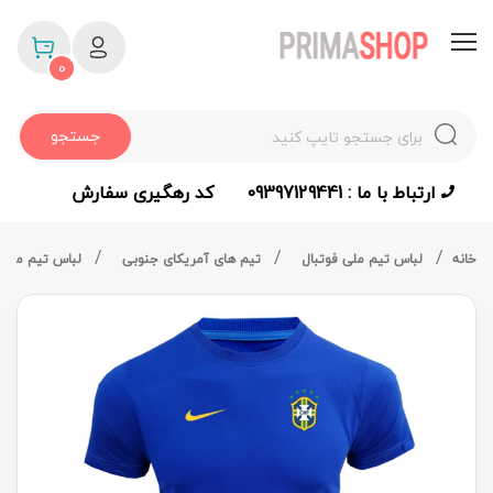
0
جستجو
ارتباط با ما : 09397129441
کد رهگیری سفارش
خانه
لباس تیم ملی فوتبال
تیم های آمریکای جنوبی
لباس تیم ملی 