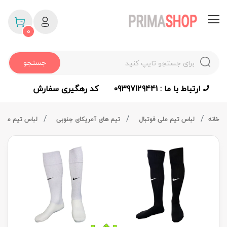
0
جستجو
ارتباط با ما : 09397129441
کد رهگیری سفارش
خانه
لباس تیم ملی فوتبال
تیم های آمریکای جنوبی
لباس تیم ملی 