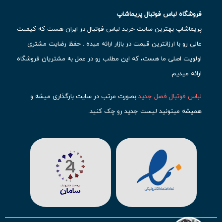
فروشگاه لباس فوتبال پریماشاپ
پریماشاپ بهترین سایت خرید لباس فوتبال در ایران هست که کیفیت
عالی رو با ارزانترین قیمت در بازار ارائه میده . حفظ رضایت مشتری
اولویت اصلی ما هست، که این مطلب رو در عمل به مشتریان فروشگاه
ارائه میدیم.
لباس فوتبال فصل جدید
بصورت مرتب در سایت بارگذاری میشه و
همیشه میتونید لیست جدید رو چک کنید.
محبوب ترین
لباس باشگاهی فوتبال
رو در قسمت کیت های باشگاهی
حتما مشاهده کنید که قطعا برای تیم های مطرح دنیای فوتبال، تعداد
بیشتری محصول موجود میشه. این مورد شامل
لباس رئال مادرید
،
لباس
بارسلونا
،
لباس اینتر میامی
،
لباس النصر
،
لباس منچستر سیتی
و لباس
آث میلان میشه.
در ایران هم
لباس استقلال
،
لباس پرسپولیس
و
لباس تیم ملی