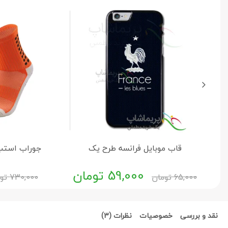
قاب موبایل فرانسه طرح یک
جوراب استپ 
59,000
تومان
65,000
تومان
730,000
تو
نقد و بررسی
خصوصیات
نظرات (3)