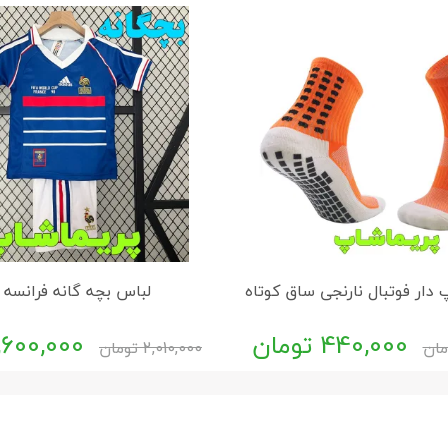
دار فوتبال نارنجی ساق کوتاه
لباس بچه گانه فرانسه 1998
440,000
تومان
,600,000
مان
2,010,000
تومان