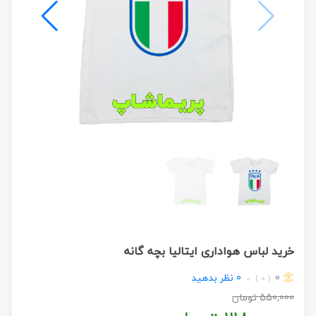
خرید لباس هواداری ایتالیا بچه گانه
0
0
نظر بدهید
( 0 )
550,000
تومان