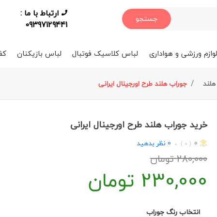
ارتباط با ما :
جستجو
09397129441
وازم ورزشی و هواداری
لباس کلاسیک فوتبال
لباس بازیکنان
کف
هلند
جوراب هلند طرح اورجینال ایرانی
خرید جوراب هلند طرح اورجینال ایرانی
0
0
نظر بدهید
( 0 )
280,000
تومان
230,000
تومان
انتخاب رنگ جوراب