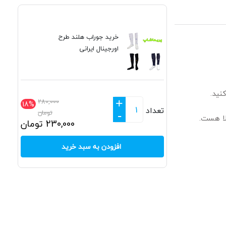
خرید جوراب هلند طرح
اورجینال ایرانی
نید.
+
280,000
18%
تعداد
تومان
-
230,000
تومان
افزودن به سبد خرید