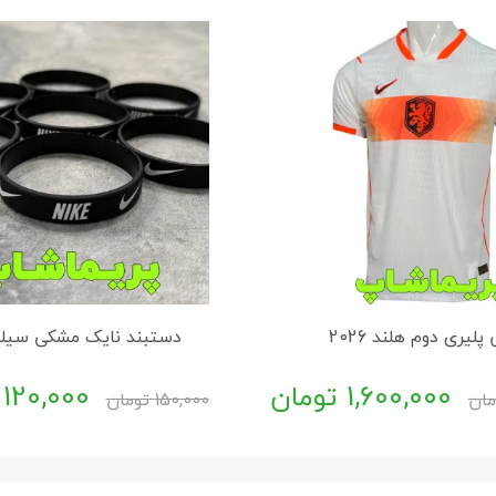
پلیری دوم هلند 2026
دستبند نایک مشکی سیل
1,600,000
تومان
120,000
مان
150,000
تومان