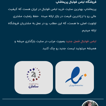
فروشگاه لباس فوتبال پریماشاپ
پریماشاپ بهترین سایت خرید لباس فوتبال در ایران هست که کیفیت
عالی رو با ارزانترین قیمت در بازار ارائه میده . حفظ رضایت مشتری
اولویت اصلی ما هست، که این مطلب رو در عمل به مشتریان فروشگاه
ارائه میدیم.
لباس فوتبال فصل جدید
بصورت مرتب در سایت بارگذاری میشه و
همیشه میتونید لیست جدید رو چک کنید.
محبوب ترین
لباس باشگاهی فوتبال
رو در قسمت کیت های باشگاهی
حتما مشاهده کنید که قطعا برای تیم های مطرح دنیای فوتبال، تعداد
بیشتری محصول موجود میشه. این مورد شامل
لباس رئال مادرید
،
لباس
بارسلونا
،
لباس اینتر میامی
،
لباس النصر
،
لباس منچستر سیتی
و لباس
آث میلان میشه.
در ایران هم
لباس استقلال
،
لباس پرسپولیس
و
لباس تیم ملی
ایران
توجه زیادی بشون شده و تقریبا تمام محصولاتشون رو موجود