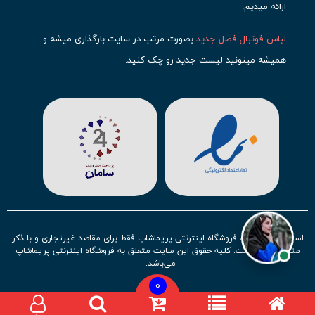
ارائه میدیم.
لباس فوتبال فصل جدید
بصورت مرتب در سایت بارگذاری میشه و
همیشه میتونید لیست جدید رو چک کنید.
محبوب ترین
لباس باشگاهی فوتبال
رو در قسمت کیت های باشگاهی
حتما مشاهده کنید که قطعا برای تیم های مطرح دنیای فوتبال، تعداد
بیشتری محصول موجود میشه. این مورد شامل
لباس رئال مادرید
،
لباس
بارسلونا
،
لباس اینتر میامی
،
لباس النصر
،
لباس منچستر سیتی
و لباس
آث میلان میشه.
در ایران هم
لباس استقلال
،
لباس پرسپولیس
و
لباس تیم ملی
ایران
توجه زیادی بشون شده و تقریبا تمام محصولاتشون رو موجود
استفاده از مطالب فروشگاه اینترنتی پریماشاپ فقط برای مقاصد غیرتجاری و با ذکر
کردیم.
منبع بلامانع است. کلیه حقوق این سایت متعلق به فروشگاه اینترنتی پریماشاپ
می‌باشد.
لباس فوتبال بچه گانه با توجه به استقبال نسل جدید روز به روز بصورت
0
کامل تر موجود میشه و تیم های بیشتری رو میتونید در این مجموعه