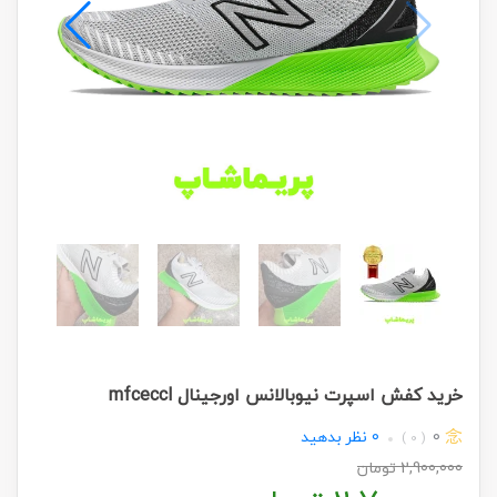
خرید کفش اسپرت نیوبالانس اورجینال mfceccl
0
0
نظر بدهید
( 0 )
2,900,000
تومان