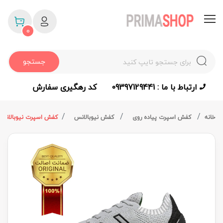
0
جستجو
ارتباط با ما : 09397129441
کد رهگیری سفارش
خانه
کفش اسپرت پیاده روی
کفش نیوبالانس
کفش اسپرت نیوبالانس اورجی