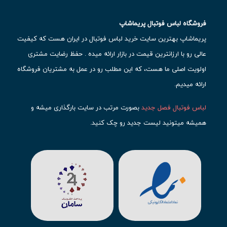
فروشگاه لباس فوتبال پریماشاپ
پریماشاپ بهترین سایت خرید لباس فوتبال در ایران هست که کیفیت
عالی رو با ارزانترین قیمت در بازار ارائه میده . حفظ رضایت مشتری
اولویت اصلی ما هست، که این مطلب رو در عمل به مشتریان فروشگاه
ارائه میدیم.
لباس فوتبال فصل جدید
بصورت مرتب در سایت بارگذاری میشه و
همیشه میتونید لیست جدید رو چک کنید.
محبوب ترین
لباس باشگاهی فوتبال
رو در قسمت کیت های باشگاهی
حتما مشاهده کنید که قطعا برای تیم های مطرح دنیای فوتبال، تعداد
بیشتری محصول موجود میشه. این مورد شامل
لباس رئال مادرید
،
لباس
بارسلونا
،
لباس اینتر میامی
،
لباس النصر
،
لباس منچستر سیتی
و لباس
آث میلان میشه.