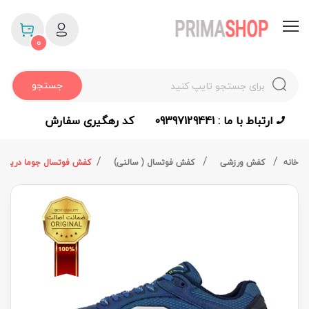
0
جستجو
ارتباط با ما : 09397129441
کد رهگیری سفارش
خانه
کفش ورزشی
کفش فوتسال ( سالنی)
کفش فوتسال جوما دریبلینگ سورمه ا