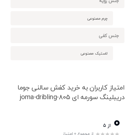
جنس رویه
چرم مصنوعی
جنس کفی
لاستیک مصنوعی
امتیاز کاربران به خرید کفش سالنی جوما
دریبلینگ سورمه ای joma-dribling-805
0
از ۵
از مجموع 0 امتیاز