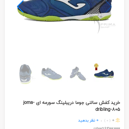
خرید کفش سالنی جوما دریبلینگ سورمه ای joma-
dribling-805
0
0
نظر بدهید
( 0 )
1,200,000
تومان