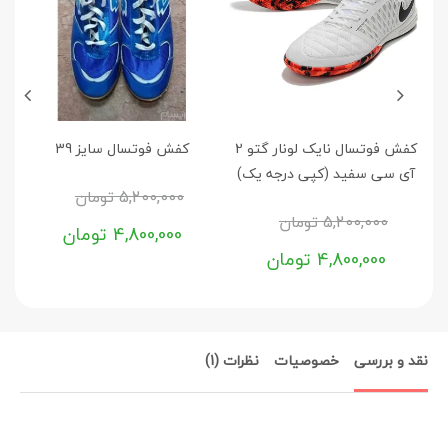
کفش فوتسال نایک لونار گتو 2
کفش فوتسال سایز 39
کف
آی سی سفید (کپی درجه یک)
5,200,000
تومان
5,200,000
تومان
4,800,000
تومان
4,800,000
تومان
نقد و بررسی
خصوصیات
نظرات (1)