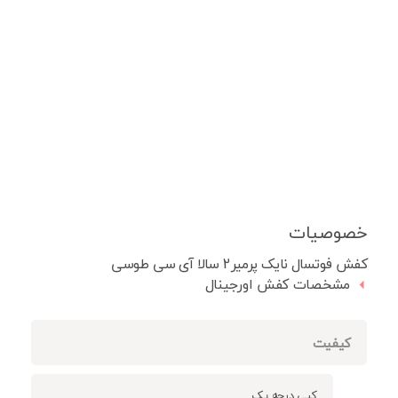
خصوصیات
کفش فوتسال نایک پرمیر2 سالا آی سی طوسی
مشخصات کفش اورجینال
کیفیت
کپی درجه یک