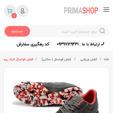
0
جستجو
ارتباط با ما : 09397129441
کد رهگیری سفارش
خانه
کفش ورزشی
کفش فوتسال ( سالنی)
کفش فوتسال نایک پرمیر2 سالا آی سی طوسی (کپی درجه یک)